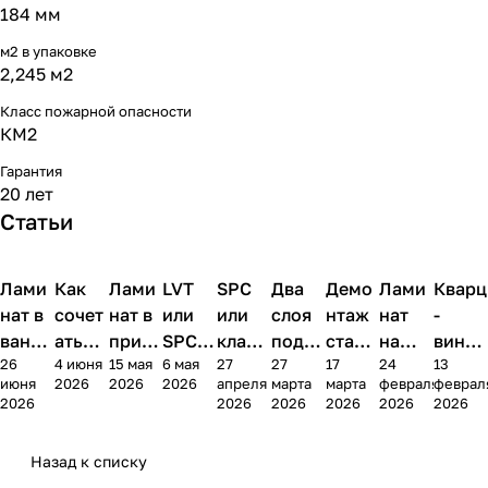
184 мм
м2 в упаковке
2,245 м2
Класс пожарной опасности
КМ2
Гарантия
20 лет
Статьи
Лами
Напольные
Как
Напольные
Лами
Напольные
LVT
Напольные
SPC
Напольные
Два
Напольные
Демо
Напольные
Лами
Напольные
Кварц
Нап
покрытия
покрытия
покрытия
покрытия
покрытия
покрытия
покрытия
покрытия
пок
нат в
сочет
нат в
или
или
слоя
нтаж
нат
-
ванно
ать
прихо
SPC:
класс
подло
старо
на
винил
26
4 июня
15 мая
6 мая
27
27
17
24
13
й:
лами
жей и
чем
ическ
жки
го
балко
в
июня
2026
2026
2026
апреля
марта
марта
февраля
феврал
можн
нат и
корид
отлич
ий
под
покр
не:
ванно
2026
2026
2026
2026
2026
2026
о ли
плитк
оре:
аются
лами
лами
ытия
когда
й:
испол
у в
какой
винил
нат:
нат:
перед
можн
плюс
Назад к списку
ьзова
интер
выбр
овые
что
можн
уклад
о
ы,