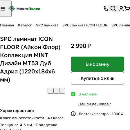
Главная
Каталог
SPC ламинат
SPC Ламинат ICON FLOOR
SPC ламин
SPC ламинат ICON
2 990 ₽
FLOOR (Айкон Флор)
Коллекция MINT
Дизайн MT53 Дуб
В корзину
Адриа (1220х184х6
Купить в 1 клик
мм)
В наличии
Нашли дешевле?
Характеристики
Доставка завтра - 1000 ₽
Класс износостойкости
:
43 класс
Толщина
:
4.5 мм + Подлдожка