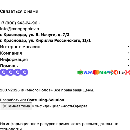
ть и
ьере
ать
покр
выбр
о или
кой:
уклад
мину
чем
ытия
ать
нельз
как
ывать
сы и
Связаться с нами
замен
для
я
снять
и что
когда
+7 (900) 243-24-96
ить
кварт
линол
выбр
его
info@mnogopolov.ru
иры
еум,
ать
можн
г. Краснодар, ул. В. Мачуги, д. 7/2
лами
о
г. Краснодар, ул. Кирилла Россинского, 11/1
нат и
уклад
Интернет-магазин
подго
ывать
Компания
товит
Информация
ь пол
Помощь
2007-2026 © «МногоПолов» Все права защищены.
Разработчики
Consulting-Solution
Темная тема
Конфиденциальность
Оферта
На информационном ресурсе применяются
рекомендательные
технологии
.