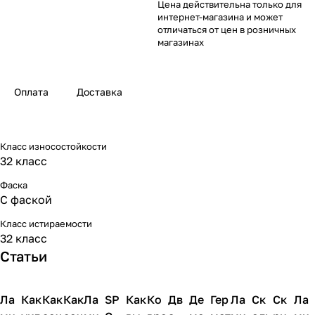
Цена действительна только для
интернет-магазина и может
отличаться от цен в розничных
магазинах
Оплата
Доставка
Класс износостойкости
32 класс
Фаска
С фаской
Класс истираемости
32 класс
Статьи
Ла
Напольные
Как
Напольные
Как
Напольные
Как
Напольные
Ла
Напольные
SP
Напольные
Как
Напольные
Ко
Напольные
Дв
Напольные
Де
Напольные
Гер
Напольные
Ла
Напольные
Ск
Напольны
Ск
Напо
Ла
покрытия
покрытия
покрытия
покрытия
покрытия
покрытия
покрытия
покрытия
покрытия
покрытия
покрытия
покрытия
покрытия
покры