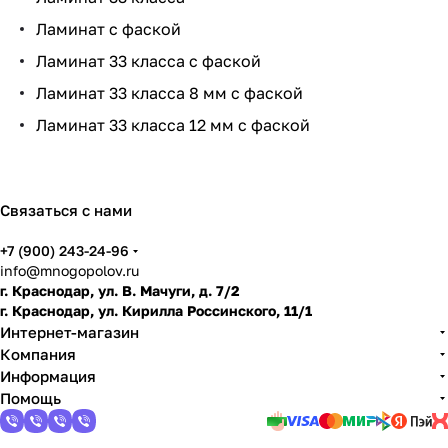
нит
и
ум,
ть
ко
Ламинат с фаской
ь
ла
мн
ми
ату
Ламинат 33 класса с фаской
нат
Ламинат 33 класса 8 мм с фаской
и
Ламинат 33 класса 12 мм с фаской
по
дго
тов
ить
Связаться с нами
пол
+7 (900) 243-24-96
info@mnogopolov.ru
г. Краснодар, ул. В. Мачуги, д. 7/2
г. Краснодар, ул. Кирилла Россинского, 11/1
Интернет-магазин
Компания
Информация
Помощь