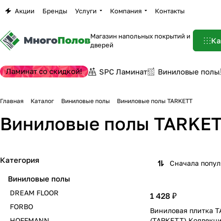
Акции
Бренды
Услуги
Компания
Контакты
Магазин напольных покрытий и
Ка
дверей
Ламинат со скидкой!
SPC Ламинат
Виниловые полы
Главная
Каталог
Виниловые полы
Виниловые полы TARKETT
Виниловые полы TARKET
Категория
Сначала попу
Виниловые полы
DREAM FLOOR
1 428 ₽
FORBO
Виниловая плитка 
HOFFMANN
(ТАРКЕТТ) Коллекц