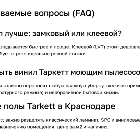
аваемые вопросы (FAQ)
л лучше: замковый или клеевой?
укладывается быстрее и проще. Клеевой (LVT) стоит дешевл
бует строго идеально ровной стяжки.
ыть винил Таркетт моющим пылесос
ы отлично переносят любую влажную уборку, включая при
атурного режима) и неабразивной бытовой химии.
 полы Tarkett в Краснодаре
ett важно разделять классический ламинат, SPC и виниловы
 назначению помещения, цене за м2 и наличию.