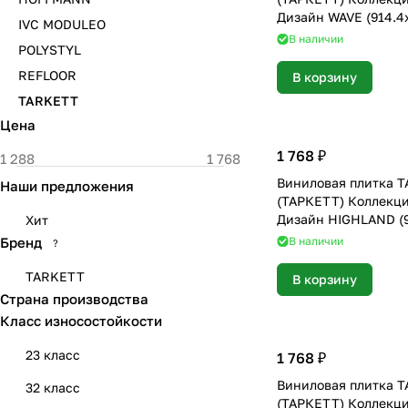
Дизайн WAVE (914.4х
IVC MODULEO
В наличии
POLYSTYL
REFLOOR
В корзину
TARKETT
Цена
1 768 ₽
Виниловая плитка 
Наши предложения
(ТАРКЕТТ) Коллекц
Дизайн HIGHLAND (9
Хит
мм)
Бренд
В наличии
?
TARKETT
В корзину
Страна производства
Класс износостойкости
23 класс
1 768 ₽
Виниловая плитка 
32 класс
(ТАРКЕТТ) Коллекц