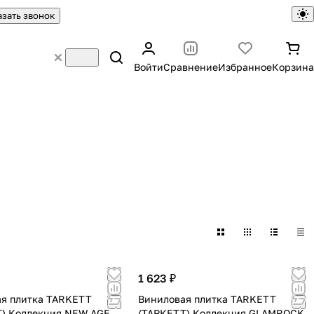
азать звонок
Войти
Сравнение
Избранное
Корзина
1 623 ₽
я плитка TARKETT
Виниловая плитка TARKETT
Т) Коллекция NEW AGE
(ТАРКЕТТ) Коллекция GLAMROCK