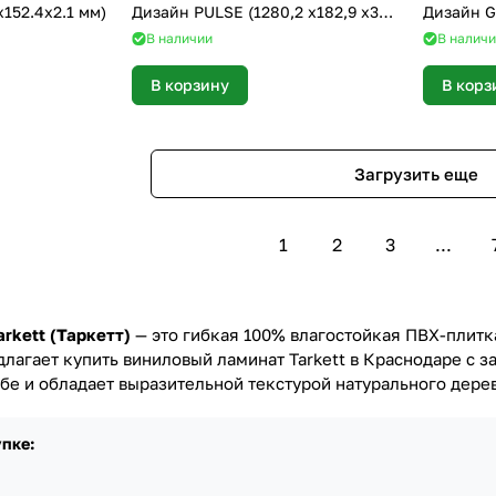
152.4х2.1 мм)
Дизайн PULSE (1280,2 х182,9 х3
Дизайн GA
мм)
мм)
В наличии
В налич
В корзину
В корз
Загрузить еще
1
2
3
...
rkett (Таркетт)
— это гибкая 100% влагостойкая ПВХ-плит
лагает купить виниловый ламинат Tarkett в Краснодаре с з
бе и обладает выразительной текстурой натурального дерев
пке: