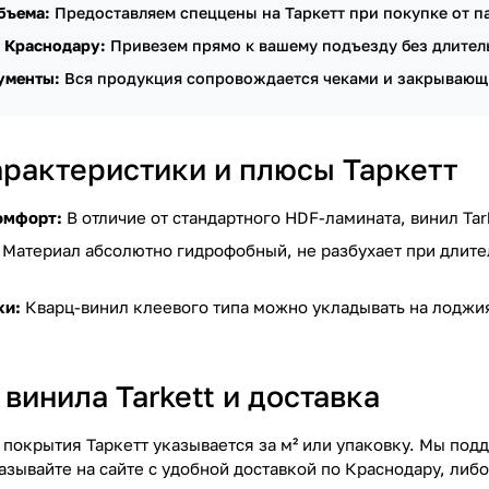
бъема:
Предоставляем спеццены на Таркетт при покупке от п
 Краснодару:
Привезем прямо к вашему подъезду без длите
ументы:
Вся продукция сопровождается чеками и закрывающ
арактеристики и плюсы Таркетт
омфорт:
В отличие от стандартного HDF-ламината, винил Tar
Материал абсолютно гидрофобный, не разбухает при длител
ки:
Кварц-винил клеевого типа можно укладывать на лоджия
винила Tarkett и доставка
 покрытия Таркетт указывается за м² или упаковку. Мы под
азывайте на сайте с удобной доставкой по Краснодару, либ