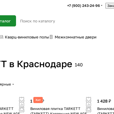
+7 (900) 243-24-96
Зак
талог
Кварц-виниловые полы
Межкомнатные двери
T в Краснодаре
140
лярные
Хит
1 428 ₽
1 428 ₽
TARKETT
Виниловая плитка TARKETT
Винилова
ия NEW AGE
(ТАРКЕТТ) Коллекция NEW AGE
(ТАРКЕТ