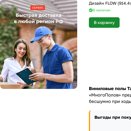
Дизайн FLOW (914.4х
В наличии
В корзину
Виниловые полы Ta
«МногоПолов» пред
бесшумно при ходь
Выгоды при поку