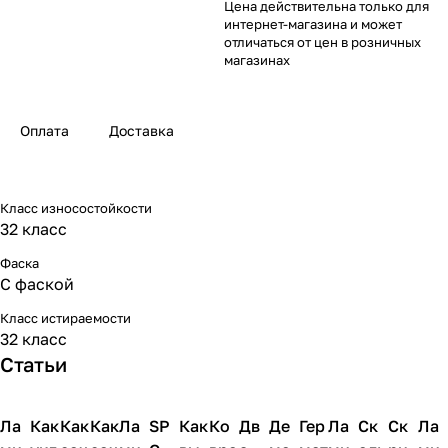
Цена действительна только для
интернет-магазина и может
отличаться от цен в розничных
магазинах
Оплата
Доставка
Класс износостойкости
32 класс
Фаска
С фаской
Класс истираемости
32 класс
Статьи
Ла
Напольные
Как
Напольные
Как
Напольные
Как
Напольные
Ла
Напольные
SP
Напольные
Как
Напольные
Ко
Напольные
Дв
Напольные
Де
Напольные
Гер
Напольные
Ла
Напольные
Ск
Напольны
Ск
Напо
Ла
покрытия
покрытия
покрытия
покрытия
покрытия
покрытия
покрытия
покрытия
покрытия
покрытия
покрытия
покрытия
покрытия
покры