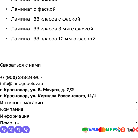
нит
и
ум,
ть
ко
Ламинат с фаской
ь
ла
мн
ми
ату
Ламинат 33 класса с фаской
нат
Ламинат 33 класса 8 мм с фаской
и
Ламинат 33 класса 12 мм с фаской
по
дго
тов
ить
Связаться с нами
пол
+7 (900) 243-24-96
info@mnogopolov.ru
г. Краснодар, ул. В. Мачуги, д. 7/2
г. Краснодар, ул. Кирилла Россинского, 11/1
Интернет-магазин
Компания
Информация
Помощь