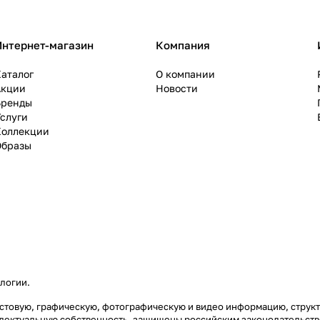
Интернет-магазин
Компания
аталог
О компании
Акции
Новости
Бренды
слуги
Коллекции
Образы
ологии
.
текстовую, графическую, фотографическую и видео информацию, стру
еллектуальную собственность, защищены российским законодательст