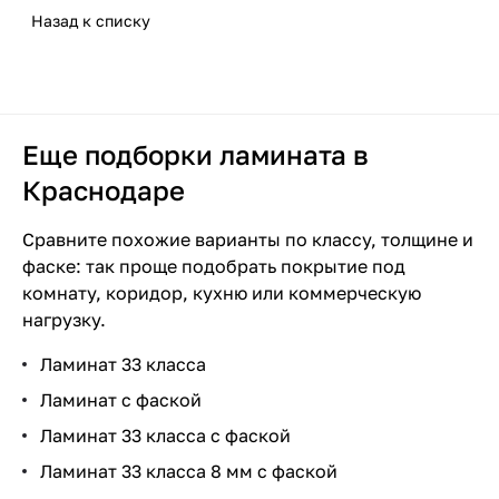
й:
ми
нат
ны
же
кий
по
ре:
жк
о
ла
е:
а в
пр
кла
Назад к списку
мо
нат
и
е
й и
ла
д
ког
и
пок
ми
ког
пач
и
сса
жн
с
пли
пок
кор
ми
ла
да
по
ры
нат
да
ке
ход
: в
о
фа
тку
ры
ид
нат
ми
сто
д
тия
а:
мо
и
ьбе
че
ли
ско
в
тия
оре
:
нат
ит
ла
пер
ког
жн
как
:
м
исп
й:
инт
с
:
что
:
сте
ми
ед
да
о
рас
пр
раз
Еще подборки ламината в
оль
пра
ерь
две
как
вы
что
лит
нат
укл
ну
укл
счи
ичи
ни
Краснодаре
зов
вил
ере
ря
ой
бра
пр
ь и
:
адк
жн
ад
тат
ны
ца
ать
а и
ми
вы
ть
ове
где
мо
ой:
а и
ыв
ь
и
и
Сравните похожие варианты по классу, толщине и
и
ош
бра
для
рит
он
жн
как
че
ать
кол
что
как
фаске: так проще подобрать покрытие под
че
ибк
ть
ква
ь
ум
о
сня
м
и
иче
дел
ой
комнату, коридор, кухню или коммерческую
м
и
рти
до
ест
или
ть
дел
что
ств
ать
вы
нагрузку.
за
ры
укл
ен
нел
лин
ать
вы
о
бра
ме
адк
ьзя
оле
бра
на
ть
Ламинат 33 класса
нит
и
ум,
ть
ко
Ламинат с фаской
ь
ла
мн
ми
ату
Ламинат 33 класса с фаской
нат
Ламинат 33 класса 8 мм с фаской
и