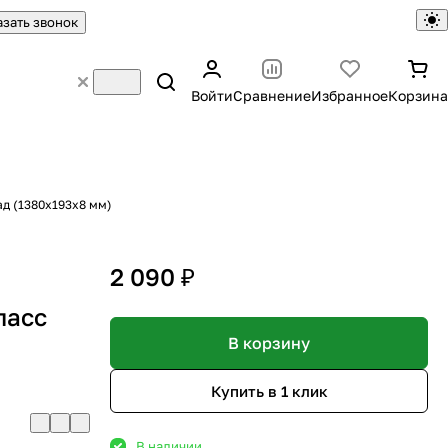
азать звонок
Войти
Сравнение
Избранное
Корзина
д (1380х193х8 мм)
2 090 ₽
я
ласс
В корзину
Купить в 1 клик
В наличии