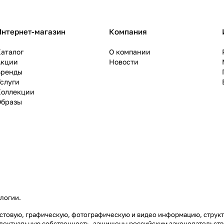
Интернет-магазин
Компания
аталог
О компании
Акции
Новости
Бренды
слуги
Коллекции
Образы
ологии
.
текстовую, графическую, фотографическую и видео информацию, стру
еллектуальную собственность, защищены российским законодательст