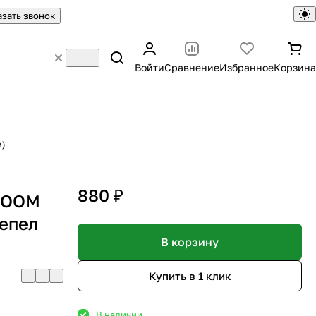
азать звонок
Войти
Сравнение
Избранное
Корзина
м)
880 ₽
ZOOM
епел
В корзину
Купить в 1 клик
В наличии