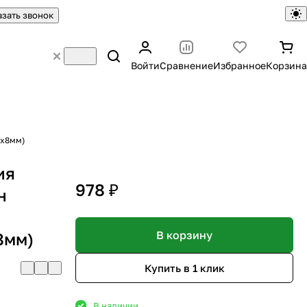
азать звонок
Войти
Сравнение
Избранное
Корзина
3x8мм)
ия
978 ₽
н
В корзину
8мм)
Купить в 1 клик
В наличии