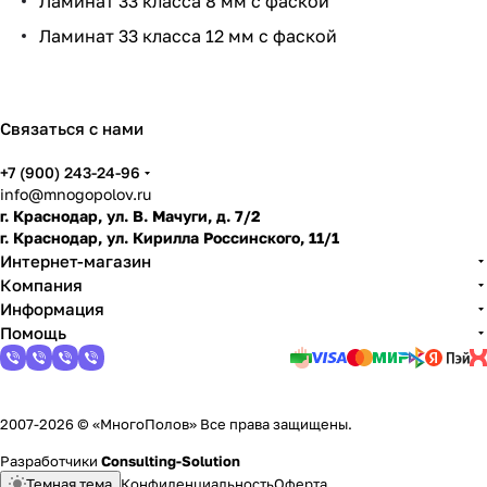
Ламинат 33 класса 8 мм с фаской
и
Ламинат 33 класса 12 мм с фаской
по
дго
тов
ить
Связаться с нами
пол
+7 (900) 243-24-96
info@mnogopolov.ru
г. Краснодар, ул. В. Мачуги, д. 7/2
г. Краснодар, ул. Кирилла Россинского, 11/1
Интернет-магазин
Компания
Информация
Помощь
2007-2026 © «МногоПолов» Все права защищены.
Разработчики
Consulting-Solution
Темная тема
Конфиденциальность
Оферта