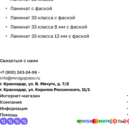
нит
и
ум,
ть
ко
Ламинат с фаской
ь
ла
мн
ми
ату
Ламинат 33 класса с фаской
нат
Ламинат 33 класса 8 мм с фаской
и
Ламинат 33 класса 12 мм с фаской
по
дго
тов
ить
Связаться с нами
пол
+7 (900) 243-24-96
info@mnogopolov.ru
г. Краснодар, ул. В. Мачуги, д. 7/2
г. Краснодар, ул. Кирилла Россинского, 11/1
Интернет-магазин
Компания
Информация
Помощь