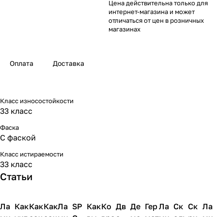
Цена действительна только для
интернет-магазина и может
отличаться от цен в розничных
магазинах
Оплата
Доставка
Класс износостойкости
33 класс
Фаска
С фаской
Класс истираемости
33 класс
Статьи
Ла
Напольные
Как
Напольные
Как
Напольные
Как
Напольные
Ла
Напольные
SP
Напольные
Как
Напольные
Ко
Напольные
Дв
Напольные
Де
Напольные
Гер
Напольные
Ла
Напольные
Ск
Напольны
Ск
Напо
Ла
покрытия
покрытия
покрытия
покрытия
покрытия
покрытия
покрытия
покрытия
покрытия
покрытия
покрытия
покрытия
покрытия
покры