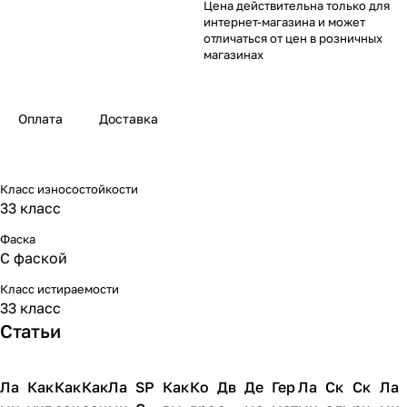
Цена действительна только для
интернет-магазина и может
отличаться от цен в розничных
магазинах
Оплата
Доставка
Класс износостойкости
33 класс
Фаска
С фаской
Класс истираемости
33 класс
Статьи
Ла
Напольные
Как
Напольные
Как
Напольные
Как
Напольные
Ла
Напольные
SP
Напольные
Как
Напольные
Ко
Напольные
Дв
Напольные
Де
Напольные
Гер
Напольные
Ла
Напольные
Ск
Напольны
Ск
Напо
Ла
покрытия
покрытия
покрытия
покрытия
покрытия
покрытия
покрытия
покрытия
покрытия
покрытия
покрытия
покрытия
покрытия
покры