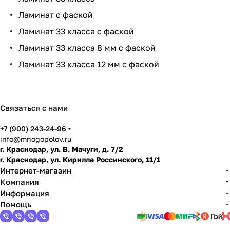
нит
и
ум,
ть
ко
Ламинат с фаской
ь
ла
мн
ми
ату
Ламинат 33 класса с фаской
нат
Ламинат 33 класса 8 мм с фаской
и
Ламинат 33 класса 12 мм с фаской
по
дго
тов
ить
Связаться с нами
пол
+7 (900) 243-24-96
info@mnogopolov.ru
г. Краснодар, ул. В. Мачуги, д. 7/2
г. Краснодар, ул. Кирилла Россинского, 11/1
Интернет-магазин
Компания
Информация
Помощь