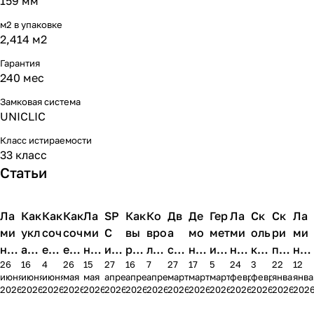
159 мм
м2 в упаковке
2,414 м2
Гарантия
240 мес
Замковая система
UNICLIC
Класс истираемости
33 класс
Статьи
Ла
Напольные
Как
Напольные
Как
Напольные
Как
Напольные
Ла
Напольные
SP
Напольные
Как
Напольные
Ко
Напольные
Дв
Напольные
Де
Напольные
Гер
Напольные
Ла
Напольные
Ск
Напольны
Ск
Напо
Ла
покрытия
покрытия
покрытия
покрытия
покрытия
покрытия
покрытия
покрытия
покрытия
покрытия
покрытия
покрытия
покрытия
покры
ми
укл
соч
соч
ми
C
вы
вро
а
мо
мет
ми
оль
ри
ми
нат
ад
ета
ета
нат
или
ров
лин
сло
нта
иза
нат
ко
пит
нат
26
16
4
26
15
27
16
7
27
17
5
24
3
22
12
в
ыв
ть
ть
в
кла
нят
в
я
ж
ция
на
ла
ла
32,
июня
июня
июня
мая
мая
апреля
апреля
апреля
марта
марта
марта
февраля
февраля
января
янва
ван
ать
ла
нап
пр
сси
ь
ква
по
ста
сты
бал
ми
ми
33,
2026
2026
2026
2026
2026
2026
2026
2026
2026
2026
2026
2026
2026
2026
202
но
ла
ми
оль
ихо
чес
пол
рти
дло
рог
ков
кон
нат
нат
34