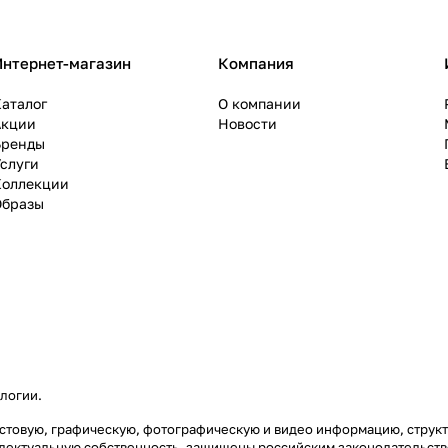
Интернет-магазин
Компания
аталог
О компании
Акции
Новости
Бренды
слуги
Коллекции
Образы
ологии
.
текстовую, графическую, фотографическую и видео информацию, стру
еллектуальную собственность, защищены российским законодательст