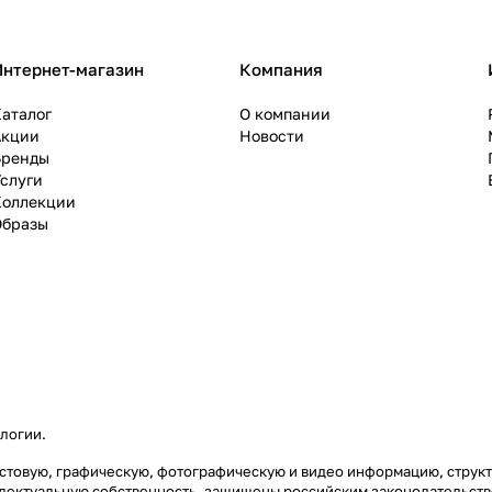
Интернет-магазин
Компания
аталог
О компании
Акции
Новости
Бренды
слуги
Коллекции
Образы
ологии
.
текстовую, графическую, фотографическую и видео информацию, стру
еллектуальную собственность, защищены российским законодательст