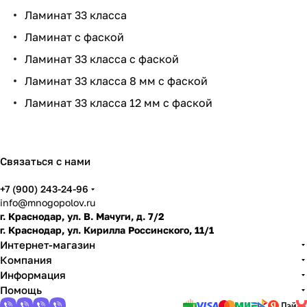
ме
адк
ьзя
оле
бра
на
ть
Ламинат 33 класса
нит
и
ум,
ть
ко
Ламинат с фаской
ь
ла
мн
ми
ату
Ламинат 33 класса с фаской
нат
Ламинат 33 класса 8 мм с фаской
и
Ламинат 33 класса 12 мм с фаской
по
дго
тов
ить
Связаться с нами
пол
+7 (900) 243-24-96
info@mnogopolov.ru
г. Краснодар, ул. В. Мачуги, д. 7/2
г. Краснодар, ул. Кирилла Россинского, 11/1
Интернет-магазин
Компания
Информация
Помощь