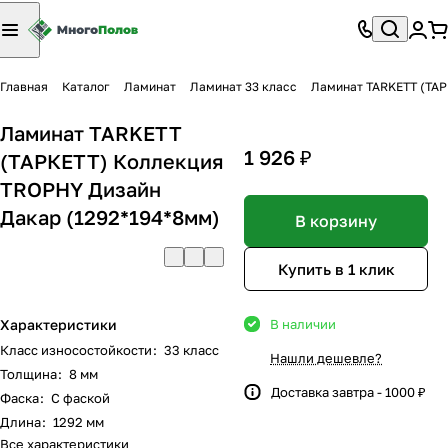
Главная
Каталог
Ламинат
Ламинат 33 класс
Ламинат TARKETT (ТАР
Ламинат TARKETT
1 926 ₽
(ТАРКЕТТ) Коллекция
TROPHY Дизайн
Дакар (1292*194*8мм)
В корзину
Купить в 1 клик
Характеристики
В наличии
Класс износостойкости
:
33 класс
Нашли дешевле?
Толщина
:
8 мм
Доставка завтра - 1000 ₽
Фаска
:
С фаской
Длина
:
1292 мм
Все характеристики