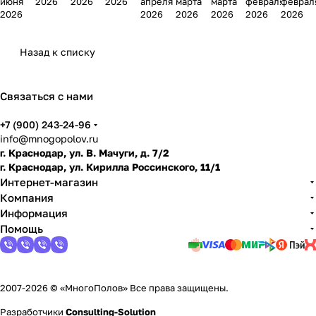
июня
2026
2026
2026
апреля
марта
марта
февраля
феврал
можн
нат и
корид
отлич
ий
под
покр
не:
ванно
2026
2026
2026
2026
2026
2026
о ли
плитк
оре:
аются
лами
лами
ытия
когда
й:
испол
у в
какой
винил
нат:
нат:
перед
можн
плюс
Назад к списку
ьзова
интер
выбр
овые
что
можн
уклад
о
ы,
ть и
ьере
ать
покр
выбр
о или
кой:
уклад
мину
чем
ытия
ать
нельз
как
ывать
сы и
Связаться с нами
замен
для
я
снять
и что
когда
+7 (900) 243-24-96
ить
кварт
линол
выбр
его
info@mnogopolov.ru
иры
еум,
ать
можн
г. Краснодар, ул. В. Мачуги, д. 7/2
лами
о
г. Краснодар, ул. Кирилла Россинского, 11/1
нат и
уклад
Интернет-магазин
подго
ывать
Компания
товит
Информация
ь пол
Помощь
2007-2026 © «МногоПолов» Все права защищены.
Разработчики
Consulting-Solution