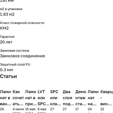
150 мм
м2 в упаковке
1.83 м2
Класс пожарной опасности
КМ2
Гарантия
20 лет
Замковая система
Замковое соединение
Защитный слой PU
0.3 мм
Статьи
Лами
Напольные
Как
Напольные
Лами
Напольные
LVT
Напольные
SPC
Напольные
Два
Напольные
Демо
Напольные
Лами
Напольные
Кварц
Нап
покрытия
покрытия
покрытия
покрытия
покрытия
покрытия
покрытия
покрытия
пок
нат в
сочет
нат в
или
или
слоя
нтаж
нат
-
ванно
ать
прихо
SPC:
класс
подло
старо
на
винил
26
4 июня
15 мая
6 мая
27
27
17
24
13
й:
лами
жей и
чем
ическ
жки
го
балко
в