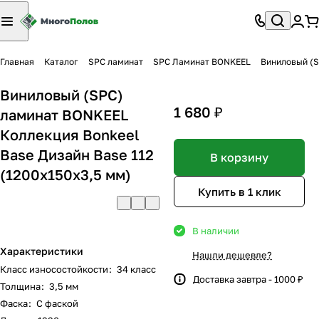
Главная
Каталог
SPC ламинат
SPC Ламинат BONKEEL
Виниловый (S
Виниловый (SPC)
1 680 ₽
ламинат BONKEEL
Коллекция Bonkeel
Base Дизайн Base 112
В корзину
(1200х150х3,5 мм)
Купить в 1 клик
В наличии
Характеристики
Нашли дешевле?
Класс износостойкости
:
34 класс
Доставка завтра - 1000 ₽
Толщина
:
3,5 мм
Фаска
:
С фаской