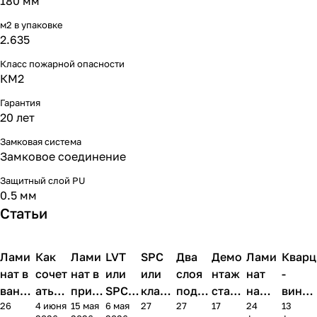
180 мм
м2 в упаковке
2.635
Класс пожарной опасности
КМ2
Гарантия
20 лет
Замковая система
Замковое соединение
Защитный слой PU
0.5 мм
Статьи
Лами
Напольные
Как
Напольные
Лами
Напольные
LVT
Напольные
SPC
Напольные
Два
Напольные
Демо
Напольные
Лами
Напольные
Кварц
Нап
покрытия
покрытия
покрытия
покрытия
покрытия
покрытия
покрытия
покрытия
пок
нат в
сочет
нат в
или
или
слоя
нтаж
нат
-
ванно
ать
прихо
SPC:
класс
подло
старо
на
винил
26
4 июня
15 мая
6 мая
27
27
17
24
13
й:
лами
жей и
чем
ическ
жки
го
балко
в