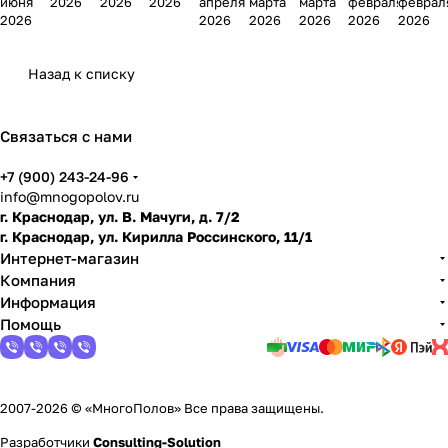
июня
2026
2026
2026
апреля
марта
марта
февраля
феврал
можн
нат и
корид
отлич
ий
под
покр
не:
ванно
2026
2026
2026
2026
2026
2026
о ли
плитк
оре:
аются
лами
лами
ытия
когда
й:
испол
у в
какой
винил
нат:
нат:
перед
можн
плюс
Назад к списку
ьзова
интер
выбр
овые
что
можн
уклад
о
ы,
ть и
ьере
ать
покр
выбр
о или
кой:
уклад
мину
чем
ытия
ать
нельз
как
ывать
сы и
Связаться с нами
замен
для
я
снять
и что
когда
+7 (900) 243-24-96
ить
кварт
линол
выбр
его
info@mnogopolov.ru
иры
еум,
ать
можн
г. Краснодар, ул. В. Мачуги, д. 7/2
лами
о
г. Краснодар, ул. Кирилла Россинского, 11/1
нат и
уклад
Интернет-магазин
подго
ывать
Компания
товит
Информация
ь пол
Помощь
2007-2026 © «МногоПолов» Все права защищены.
Разработчики
Consulting-Solution