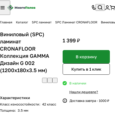
Главная
Каталог
SPC ламинат
SPC Ламинат CRONAFLOOR
Виниловы
Виниловый (SPC)
1 399 ₽
ламинат
CRONAFLOOR
Коллекция GAMMA
В корзину
Дизайн G 002
Купить в 1 клик
(1200х180х3.5 мм)
В наличии
Нашли дешевле?
Характеристики
Доставка завтра - 1000 ₽
Класс износостойкости
:
42 класс
Толщина
:
3.5 мм