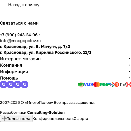
испол
у в
какой
винил
нат:
нат:
перед
можн
плюс
Назад к списку
ьзова
интер
выбр
овые
что
можн
уклад
о
ы,
ть и
ьере
ать
покр
выбр
о или
кой:
уклад
мину
чем
ытия
ать
нельз
как
ывать
сы и
Связаться с нами
замен
для
я
снять
и что
когда
+7 (900) 243-24-96
ить
кварт
линол
выбр
его
info@mnogopolov.ru
иры
еум,
ать
можн
г. Краснодар, ул. В. Мачуги, д. 7/2
лами
о
г. Краснодар, ул. Кирилла Россинского, 11/1
нат и
уклад
Интернет-магазин
подго
ывать
Компания
товит
Информация
ь пол
Помощь
2007-2026 © «МногоПолов» Все права защищены.
Разработчики
Consulting-Solution
Темная тема
Конфиденциальность
Оферта