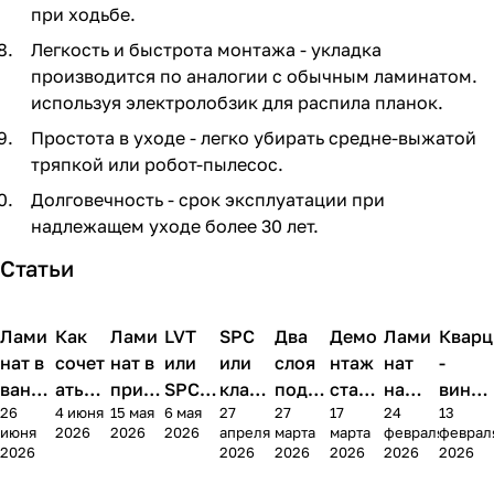
при ходьбе.
Легкость и быстрота монтажа - укладка
производится по аналогии с обычным ламинатом.
используя электролобзик для распила планок.
Простота в уходе - легко убирать средне-выжатой
тряпкой или робот-пылесос.
Долговечность - срок эксплуатации при
надлежащем уходе более 30 лет.
Статьи
Лами
Напольные
Как
Напольные
Лами
Напольные
LVT
Напольные
SPC
Напольные
Два
Напольные
Демо
Напольные
Лами
Напольные
Кварц
Нап
покрытия
покрытия
покрытия
покрытия
покрытия
покрытия
покрытия
покрытия
пок
нат в
сочет
нат в
или
или
слоя
нтаж
нат
-
ванно
ать
прихо
SPC:
класс
подло
старо
на
винил
26
4 июня
15 мая
6 мая
27
27
17
24
13
й:
лами
жей и
чем
ическ
жки
го
балко
в
июня
2026
2026
2026
апреля
марта
марта
февраля
феврал
можн
нат и
корид
отлич
ий
под
покр
не:
ванно
2026
2026
2026
2026
2026
2026
о ли
плитк
оре:
аются
лами
лами
ытия
когда
й: