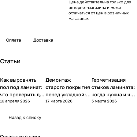
Цена действительна только для
интернет-магазина и может
отличаться от цен в розничных
магазинах
Оплата
Доставка
Статьи
Как выровнять
Напольные
Демонтаж
Напольные
Герметизация
Напольные
покрытия
покрытия
покрытия
пол под ламинат:
старого покрытия
стыков ламината:
что проверить до
перед укладкой:
когда нужна и чем
16 апреля 2026
17 марта 2026
5 марта 2026
укладки
как снять
делать
линолеум,
ламинат и
Назад к списку
подготовить пол
Связаться с нами