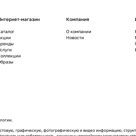
Интернет-магазин
Компания
аталог
О компании
Акции
Новости
Бренды
слуги
Коллекции
Образы
ологии
.
текстовую, графическую, фотографическую и видео информацию, стру
еллектуальную собственность, защищены российским законодательст