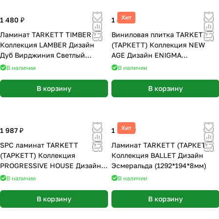
Хит
1 480 ₽
1 428 ₽
Ламинат TARKETT TIMBER
Виниловая плитка TARKETT
Коллекция LAMBER Дизайн
(ТАРКЕТТ) Коллекция NEW
Дуб Вирджиния Светлый
AGE Дизайн ENIGMA
(1292*159*8мм)
(914.4х152.4х2.1 мм)
В наличии
В наличии
В корзину
В корзину
Хит
1 987 ₽
1 990 ₽
SPC ламинат TARKETT
Ламинат TARKETT (ТАРКЕТТ)
(ТАРКЕТТ) Коллекция
Коллекция BALLET Дизайн
PROGRESSIVE HOUSE Дизайн
Эсмеральда (1292*194*8мм)
JASON (1220х200х4.4 мм)
В наличии
В наличии
В корзину
В корзину