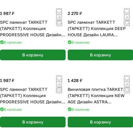
1 987 ₽
2 270 ₽
SPC ламинат TARKETT
SPC ламинат TARKETT
(ТАРКЕТТ) Коллекция
(ТАРКЕТТ) Коллекция DEEP
PROGRESSIVE HOUSE Дизайн
HOUSE Дизайн LAURA
ERIC (1220х200х4.4 мм)
(1400х225х4.6 мм)
В наличии
В наличии
В корзину
В корзину
1 987 ₽
1 428 ₽
SPC ламинат TARKETT
Виниловая плитка TARKETT
(ТАРКЕТТ) Коллекция
(ТАРКЕТТ) Коллекция NEW
PROGRESSIVE HOUSE Дизайн
AGE Дизайн ASTRA
ROGER (1220х200х4.4 мм)
(914.4х152.4х2.1 мм)
В наличии
В наличии
В корзину
В корзину