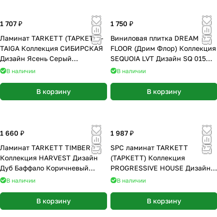
1 707 ₽
1 750 ₽
Ламинат TARKETT (ТАРКЕТТ)-
Виниловая плитка DREAM
TAIGA Коллекция СИБИРСКАЯ
FLOOR (Дрим Флор) Коллекция
Дизайн Ясень Серый
SEQUOIA LVT Дизайн SQ 015
(1292*194*10мм)
(590х118х2.5 мм)
В наличии
В наличии
В корзину
В корзину
1 660 ₽
1 987 ₽
Ламинат TARKETT TIMBER
SPC ламинат TARKETT
Коллекция HARVEST Дизайн
(ТАРКЕТТ) Коллекция
Дуб Баффало Коричневый
PROGRESSIVE HOUSE Дизайн
(1292*194*8мм)
WILLIAM (1220х200х4.4 мм)
В наличии
В наличии
В корзину
В корзину