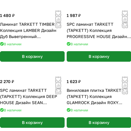
1 480 ₽
1 987 ₽
Ламинат TARKETT TIMBER
SPC ламинат TARKETT
Коллекция LAMBER Дизайн
(ТАРКЕТТ) Коллекция
Дуб Выветренный
PROGRESSIVE HOUSE Дизайн
(1292*159*8мм)
MAX (1220х200х4.4 мм)
В наличии
В наличии
В корзину
В корзину
2 270 ₽
1 623 ₽
SPC ламинат TARKETT
Виниловая плитка TARKETT
(ТАРКЕТТ) Коллекция DEEP
(ТАРКЕТТ) Коллекция
HOUSE Дизайн SEAN
GLAMROCK Дизайн ROXY
(1400х225х4.6 мм)
(1280,2 х 182,9 х 2.7 мм)
В наличии
В наличии
В корзину
В корзину