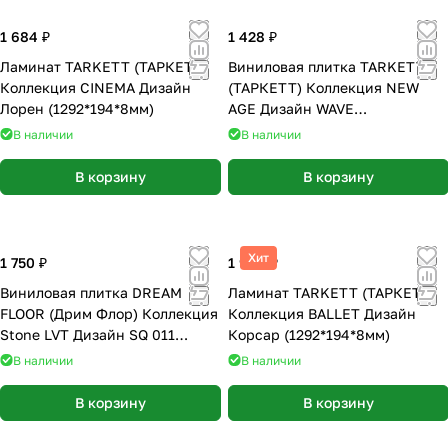
1 684 ₽
1 428 ₽
Ламинат TARKETT (ТАРКЕТТ)
Виниловая плитка TARKETT
Коллекция CINEMA Дизайн
(ТАРКЕТТ) Коллекция NEW
Лорен (1292*194*8мм)
AGE Дизайн WAVE
(914.4х152.4х2.1 мм)
В наличии
В наличии
В корзину
В корзину
Хит
1 750 ₽
1 990 ₽
Виниловая плитка DREAM
Ламинат TARKETT (ТАРКЕТТ)
FLOOR (Дрим Флор) Коллекция
Коллекция BALLET Дизайн
Stone LVT Дизайн SQ 011
Корсар (1292*194*8мм)
(303х608х2.5 мм)
В наличии
В наличии
В корзину
В корзину